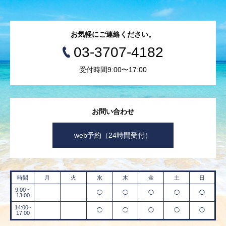
お気軽にご連絡ください。
03-3707-4182
受付時間9:00〜17:00
お問い合わせ
web予約（24時間受付）
時間
月
火
水
木
金
土
日
9:00 ~
◯
◯
◯
◯
◯
13:00
14:00~
◯
◯
◯
◯
◯
17:00