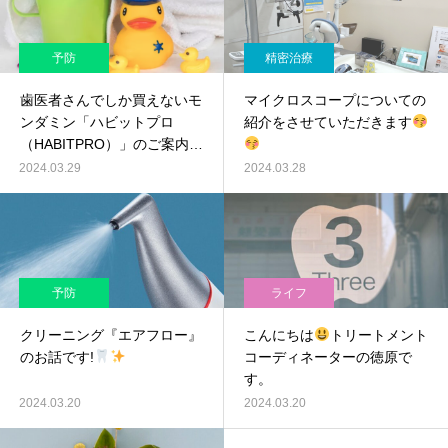
予防
精密治療
歯医者さんでしか買えないモ
マイクロスコープについての
ンダミン「ハビットプロ
紹介をさせていただきます
（HABITPRO）」のご案内
2024.03.29
2024.03.28
予防
ライフ
クリーニング『エアフロー』
こんにちは
トリートメント
のお話です!
コーディネーターの徳原で
す。
2024.03.20
2024.03.20