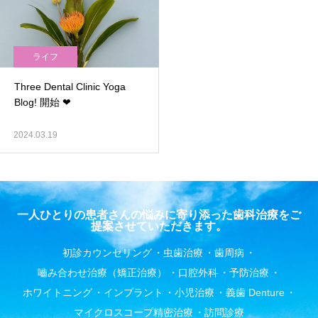
ライフ
Three Dental Clinic Yoga
Blog! 開始 ❤︎
2024.03.19
一人ひとりの患者さんの悩みに寄り添った歯科治療をご
提案させていただきます。
初診カウンセリング
虫歯治療
歯周病
嚙み合わせ治療（矯正治療）
口腔外科
予防治療
ホワイトニング
インプラント
小児治療
義歯 Denture
マイクロスコープ精密治療
訪問診療