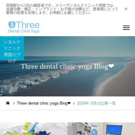
用賀駅から3分の歯医者です。スリーデンタルクリニック用賀では、
虫歯治療・矯正・インプラント・お子様の治療など、患者様にとって
最善の処置を目指します。お気軽にお越しください。
スリーデ
ンタルク
リニック
用賀のブ
ログ
Three dental clinic yoga Blog❤︎
Three dental clinic yoga Blog❤︎
2024年 3月の記事一覧