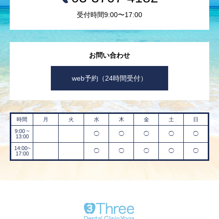
受付時間9:00〜17:00
お問い合わせ
web予約（24時間受付）
時間
月
火
水
木
金
土
日
9:00 ~
◯
◯
◯
◯
◯
13:00
14:00~
◯
◯
◯
◯
◯
17:00