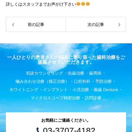
詳しくはスタッフまでお声がけ下さい
前の記事
次の記事
一人ひとりの患者さんの悩みに寄り添った歯科治療をご
提案させていただきます。
初診カウンセリング
虫歯治療
歯周病
嚙み合わせ治療（矯正治療）
口腔外科
予防治療
ホワイトニング
インプラント
小児治療
義歯 Denture
マイクロスコープ精密治療
訪問診療
お気軽にご連絡ください。
03-3707-4182