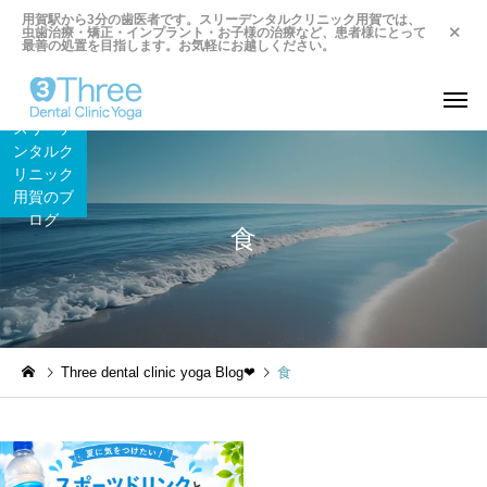
用賀駅から3分の歯医者です。スリーデンタルクリニック用賀では、
虫歯治療・矯正・インプラント・お子様の治療など、患者様にとって
最善の処置を目指します。お気軽にお越しください。
スリーデ
ンタルク
リニック
用賀のブ
ログ
食
Three dental clinic yoga Blog❤︎
食