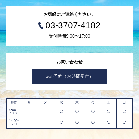
お気軽にご連絡ください。
03-3707-4182
受付時間9:00〜17:00
お問い合わせ
web予約（24時間受付）
時間
月
火
水
木
金
土
日
9:00 ~
◯
◯
◯
◯
◯
13:00
14:00~
◯
◯
◯
◯
◯
17:00