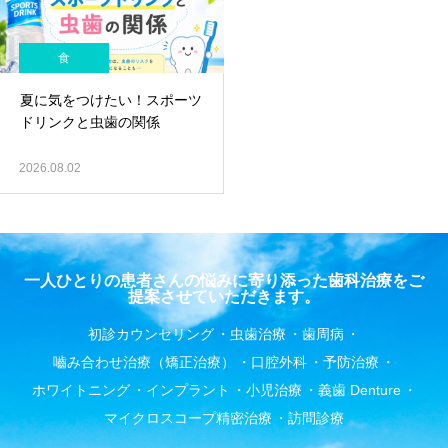
食
夏に気をつけたい！スポーツ
ドリンクと虫歯の関係
2026.08.02
一人ひとりの患者さんの悩みに寄り添った歯科治療をご
提案させていただきます。
初診カウンセリング
虫歯治療
歯周病
嚙み合わせ治療（矯正治療）
口腔外科
予防治療
ホワイトニング
インプラント
小児治療
義歯 Denture
マイクロスコープ精密治療
訪問診療